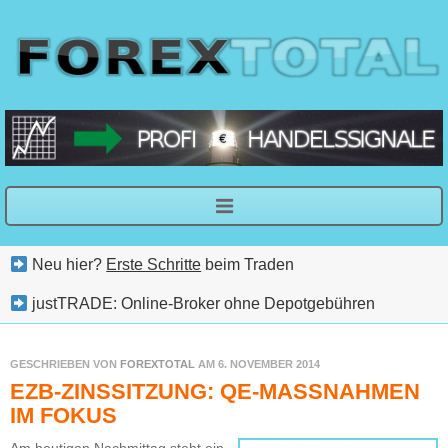
Neu hier?
Erste Schritte
beim Traden
justTRADE: Online-Broker ohne Depotgebühren
GESCHRIEBEN VON
FOREXTOTAL
AM 6. NOVEMBER 2014
EZB-ZINSSITZUNG: QE-MASSNAHMEN I
M FOKUS
Am heutigen Nachmittag steht ein