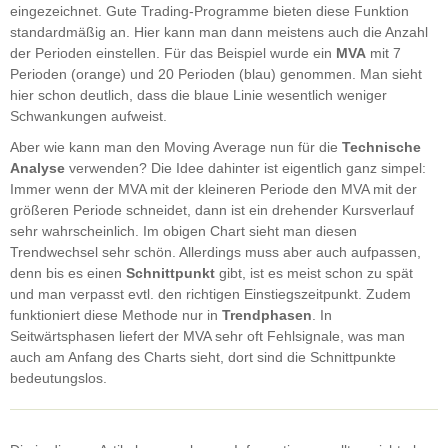
eingezeichnet. Gute Trading-Programme bieten diese Funktion
standardmäßig an. Hier kann man dann meistens auch die Anzahl
der Perioden einstellen. Für das Beispiel wurde ein
MVA
mit 7
Perioden (orange) und 20 Perioden (blau) genommen. Man sieht
hier schon deutlich, dass die blaue Linie wesentlich weniger
Schwankungen aufweist.
Aber wie kann man den Moving Average nun für die
Technische
Analyse
verwenden? Die Idee dahinter ist eigentlich ganz simpel:
Immer wenn der MVA mit der kleineren Periode den MVA mit der
größeren Periode schneidet, dann ist ein drehender Kursverlauf
sehr wahrscheinlich. Im obigen Chart sieht man diesen
Trendwechsel sehr schön. Allerdings muss aber auch aufpassen,
denn bis es einen
Schnittpunkt
gibt, ist es meist schon zu spät
und man verpasst evtl. den richtigen Einstiegszeitpunkt. Zudem
funktioniert diese Methode nur in
Trendphasen
. In
Seitwärtsphasen liefert der MVA sehr oft Fehlsignale, was man
auch am Anfang des Charts sieht, dort sind die Schnittpunkte
bedeutungslos.